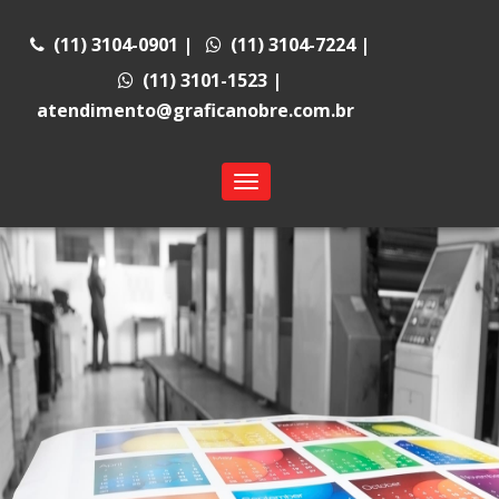
(11) 3104-0901
|
(11) 3104-7224
|
(11) 3101-1523
|
atendimento@graficanobre.com.br
Toggle
navigation