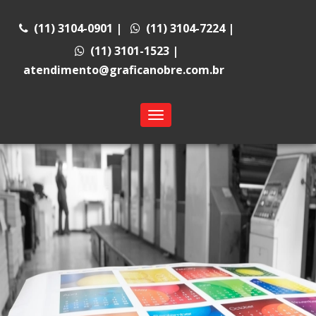
(11) 3104-0901
|
(11) 3104-7224
|
(11) 3101-1523
|
atendimento@graficanobre.com.br
Toggle
navigation